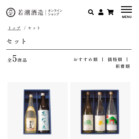
トップ
/ セット
セット
5
おすすめ順
|
価格順
|
全
商品
新着順