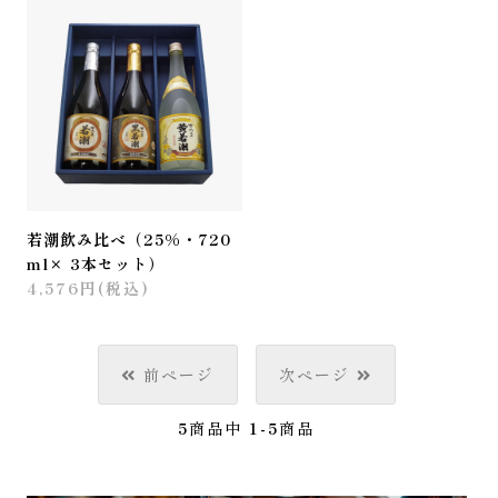
若潮飲み比べ（25%・720
ml× 3本セット）
4,576円(税込)
前ページ
次ページ
5
商品中
1-5
商品