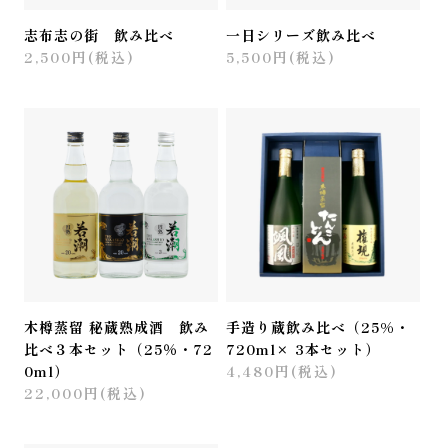
志布志の街 飲み比べ
一日シリーズ飲み比べ
2,500円(税込)
5,500円(税込)
木樽蒸留 秘蔵熟成酒 飲み
手造り蔵飲み比べ（25%・
比べ３本セット（25％・72
720ml× 3本セット）
0ml）
4,480円(税込)
22,000円(税込)