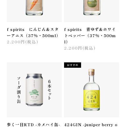
f spirits にんじん＆スタ
f spirits 青ゆず＆ホワイ
ーアニス（37％・500ml）
トペッパー（37％・500m
2,200円(税込)
l）
2,200円(税込)
おすすめ
歩く一日RTD -カメハイ缶-
424GIN -juniper berry o