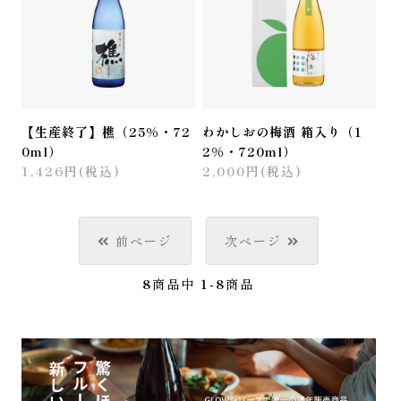
【生産終了】樵（25%・72
わかしおの梅酒 箱入り（1
0ml）
2%・720ml）
1,426円(税込)
2,000円(税込)
前ページ
次ページ
8
商品中
1-8
商品