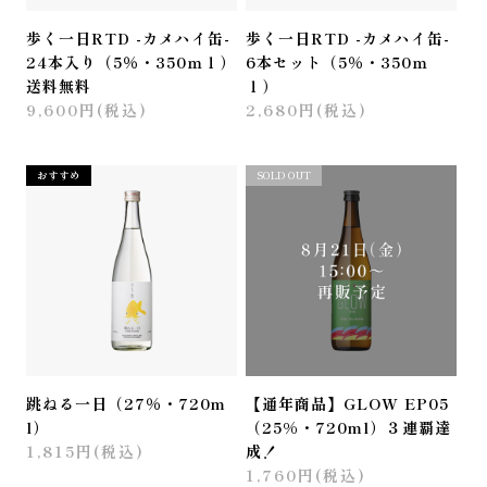
歩く一日RTD -カメハイ缶-
歩く一日RTD -カメハイ缶-
24本入り（5％・350ｍｌ）
6本セット（5％・350ｍ
送料無料
ｌ）
9,600円(税込)
2,680円(税込)
おすすめ
おすすめ
SOLD OUT
跳ねる一日（27％・720m
【通年商品】GLOW EP05
l）
（25%・720ml）３連覇達
1,815円(税込)
成！
1,760円(税込)