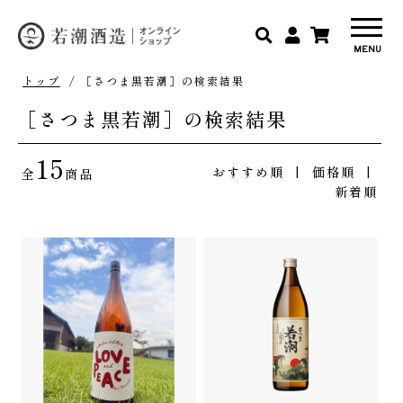
トップ
/ ［さつま黒若潮］の検索結果
［さつま黒若潮］の検索結果
15
おすすめ順
|
価格順
|
全
商品
新着順