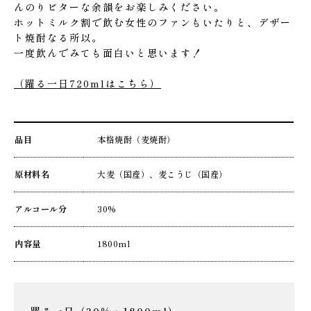
んのりビターな余韻をお楽しみください。
ホットミルク割で飲む女性のファンもいたりと、デザー
ト焼酎なる所以。
一度飲んでみても面白いと思います！
（躍る一日720mlはこちら）
品目
本格焼酎（麦焼酎）
原材料名
大麦（国産）、麦こうじ（国産）
アルコール分
30%
内容量
1800ml
躍る一日（30％・1800ml）