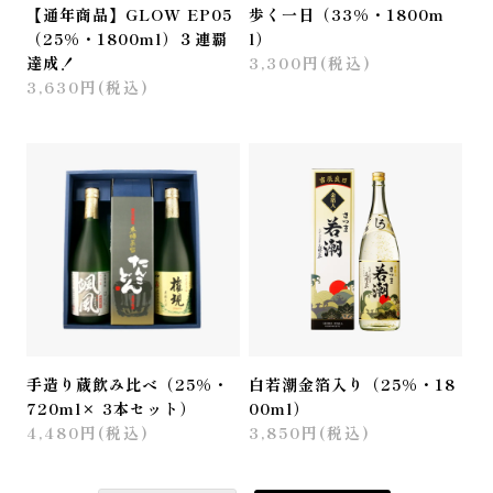
【通年商品】GLOW EP05
歩く一日（33%・1800m
（25%・1800ml）３連覇
l）
達成！
3,300円(税込)
3,630円(税込)
手造り蔵飲み比べ（25%・
白若潮金箔入り（25%・18
720ml× 3本セット）
00ml）
4,480円(税込)
3,850円(税込)